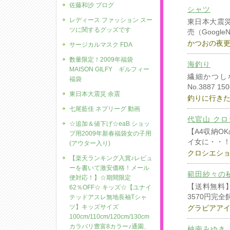
佐藤和沙 ブログ
シャツ
レディース ファッション スー
東日本大震
ツに関するグッズです
売（Google
かつおの夜
サージカルマスク FDA
数量限定！2009年福袋
海釣り
MAISON GILFY ギルフィー
繊細かつしな
福袋
No.3887 1
東日本大震災 余震
釣りに行き
七尾藍佳 ネプリーグ 動画
代官山 クロ
☆追加＆値下げ☆eaB ショッ
【A4収納O
プ用2009年新春福袋女の子用
イ女に・・
(アウター入り)
クロシエシ
【楽天ランキング入賞♪レビュ
ーを書いて激安価格！メール
範田紗々の
便対応！】☆期間限定
【送料無料】 
62％OFF☆ キッズ☆【ユナイ
3570円完全
テッドアスレ無地長袖Tシャ
ツ】キッズサイズ
グラビアア
100cm/110cm/120cm/130cm
カラバリ豊富8カラー♪通園、
柚南みゆき