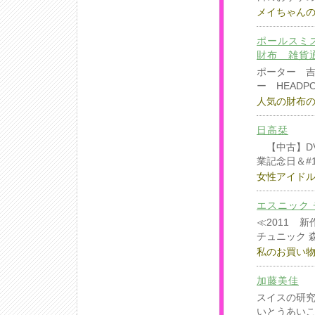
メイちゃん
ポールスミ
財布 雑貨通
ポーター 
ー HEADP
人気の財布
日高栞
【中古】DV
業記念日＆#1
女性アイド
エスニック
≪2011 
チュニック 
私のお買い
加藤美佳
スイスの研究
いとうあい