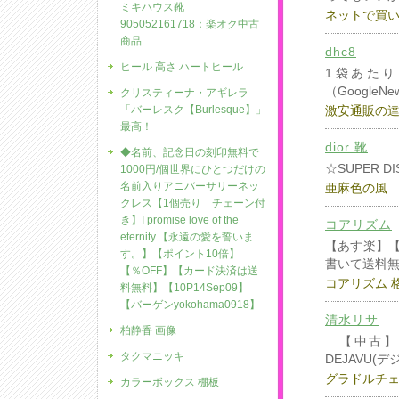
ミキハウス靴
ネットで買
905052161718：楽オク中古
商品
dhc8
ヒール 高さ ハートヒール
1袋あたり
（GoogleN
クリスティーナ・アギレラ
「バーレスク【Burlesque】」
激安通販の
最高！
dior 靴
◆名前、記念日の刻印無料で
☆SUPER DI
1000円/個世界にひとつだけの
名前入りアニバーサリーネッ
亜麻色の風
クレス【1個売り チェーン付
き】I promise love of the
コアリズム
eternity.【永遠の愛を誓いま
【あす楽】【
す。】【ポイント10倍】
書いて送料
【％OFF】【カード決済は送
コアリズム 
料無料】【10P14Sep09】
【バーゲンyokohama0918】
清水リサ
柏静香 画像
【中古】【
タクマニッキ
DEJAVU(デ
グラドルチ
カラーボックス 棚板