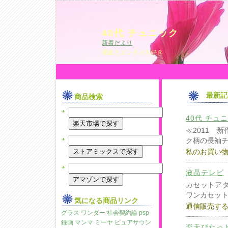
40代 チュニック
新着だより
通販とエンタメ大好き
最新記
商品検索
40代 チュ
≪2011 
ク柄の長袖
私のお買い
液晶テレビ
カセットアダ
ワンカセッ
気になる商品リンク
通信販売す
グラス ワンダー
社会契約論
psp
録画
マンマ ミーヤ
ピュアサウン
楽天ぴたっ