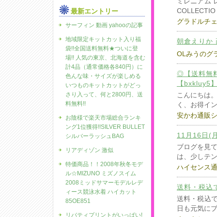
ミレニアム レ
COLLECTIO
最新エントリー
グラドルチ
サーフィン 動画 yahooの記事
地域限定キットカット入り福
朝倉えりか
袋!!全国送料無料★ついに登
OLみうのグ
場!! 人気の東京、北海道を含む
計4品（通常価格各840円）に
◎【送料無料
色んな味・サイズが楽しめる
【bxkluy5
いつものキットカットがどっ
さり入って、何と2800円、送
こんにちは
料無料!!
く、お得イ
安かわ通販
お陰様で楽天市場総合ランキ
ング1位獲得!!SILVER BULLET
11月16日(
シルバーラッシュBAG
ブログを見
リアディゾン 激似
は、少しテ
特価商品！！2008年秋冬モデ
ハイセンス
ル☆MIZUNO ミズノスイム
2008ミッドサマーモデルレデ
送料・税込で
ィース競泳水着 ハイカット
送料・税込で
85OE851
日も元気に
リバティプリントがいっぱい!