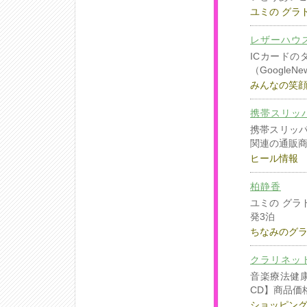
ユミの グラ
レザーハウ
ICカードの
（GoogleN
みんなの笑
携帯スリッ
携帯スリッパ
関連の通販
ヒール情報
柏静香
ユミの グラドル
発3泊
ちなみのグ
クラリネッ
音楽療法健康
CD】商品価格
ショッピン