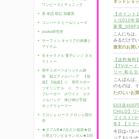
ネットショ
ワンピースとチュニック
英 単語 暗記 加藤英
【ポイント1
ト/2010
コンバース ヒールシューズ
家電_099P
asuka研究所
こんにちは
みるだけで
サーフィン キャリアの画像と
アイテム
激安のお買
生キャラメル 電子レンジ タカ
【送料無料
ラトミー
【TVボード
周平スポーツオリジナル新
リー 和モダ
春 福エナメルバッグ 【福
こんばんは
袋】【福袋】☆ 周平スポー
のものは、
ツオリジナル ☆ ウィンド
たのしいお
ブレーカー ホワイト エナ
メルバッグ 伸び伸び手袋
503送40
ネックウォーマー
CHILD】
クロシェ レース クロシェ国分
ゴイスト/マ
寺
冬】【ステ
★ダブルB★2点入り福袋★切
今日はバタ
り替えワンピ＆サンダル★100
ってもいい