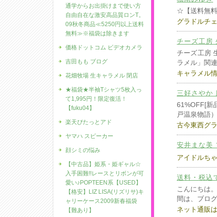
通学からお出掛けまで使い方
☆【送料無料】 CD
自由自在な激安高品質ロンT。
グラドルチ
09秋冬商品≪5250円以上送料
無料≫※福袋は除きます
チーズ工房 生
価格ドットコム ビデオカメラ
チーズ工房 
吉田もも ブログ
ラメル」関
キャラメル
花畑牧場 生キャラメル 閉店
★福袋★半袖Tシャツ5枚入っ
三好さやか 
て1,995円！限定復活！
61%OFF[
【fuku04】
戸温泉物語） 
楽天ぴたっとアド
古今東西グ
ヤマハ スピーカー
安井まな美
顔シミの悩み
アイドルち
【中古品】姫系・姫ギャル☆
入手困難!!レースとリボンが可
送料・税込で
愛い♪POPTEEN系【USED】
こんにちは
【格安】LIZ LISA(リズリサ)キ
間は、ブロ
ャリーケース2009新春福袋
ネット通販
【難あり】