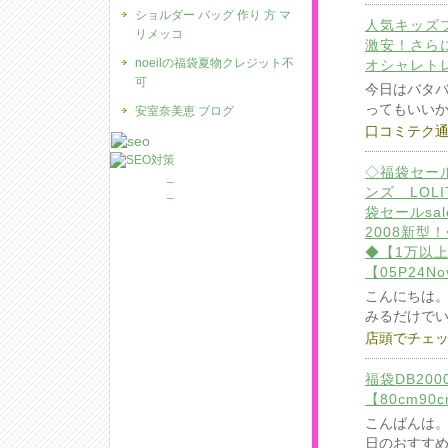
ショルダー バッグ 作り 方 マ
人気キッズ
リメッコ
激安！さら
noeilの福袋夏物クレジット不
オシャレト
可
今日はバタ
ってもいい
安室奈美恵 ブログ
口コミテク
◇福袋セー
_
ンズ LOL
_
袋セールsa
2008新型
◆【1万以上
【05P24No
こんにちは
みるだけで
店頭でチェ
福袋DB20
【80cm90c
こんばんは
日のおすす