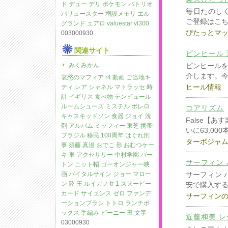
ド
デュー デリ
ポケモン バトリオ
毎日たのしく
バリュースター 増設メモリ
エル
ご登録はこちら
グランド エアロ
valuestar vl300
ぴたっとマ
003000930
関連サイト
ピンヒール 
みくみかん
ピンヒール
介します。
哀愁のマフィア
r4 動画
ご当地キ
ヒール情報
ティ レア
シャネル マトラッセ 時
計
イギリス 食べ物
テンピュール
ルームシューズ
ミスチル ボレロ
コアリズム
キャスキッドソン 食器
ジョイ 洗
False【
剤
アルバム ミッフィー
東芝 携帯
いに63,00
ブラジル 移民 100周年
はぐれ刑
ターボジャ
事
須藤 真澄
おでこ 形
おむつケー
キ
車 アクセサリー
中村学園
バー
サーフィン
トン ニット帽
ゴーオンジャー映
画
バイタルサイン
ジョー マロー
サーフィン 
ン
陸 王
ルイガノ tr-1
スヌーピー
安で購入す
カード
サイエンス ゼロ
ファンデ
サーフィン
ーションブラシ
トトロ ランチボ
ックス
手編み ビーニー
丑 文字
近藤和美 
03000930