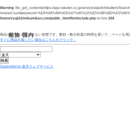
Warning
: file_get_contents(https://app.rakuten.co.jp/services/api/IchibaIt
reviewCount&keyword=%E8%88%B9%E6%97%85%20%E5%9B%BD%E5%86%85&ca
/home/ryuji32/mikumikan.com/public_html/ftm/include.php
on line
268
船旅 国内
商品を正常に表示できない状態です。数秒～数分程度の時間を置いて、ページを再
すぐに商品を探したい場合はこちらをクリック。
Supported by 楽天ウェブサービス