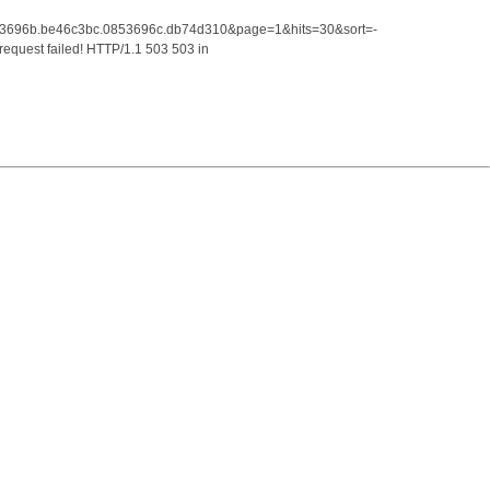
d=0853696b.be46c3bc.0853696c.db74d310&page=1&hits=30&sort=-
 request failed! HTTP/1.1 503 503 in