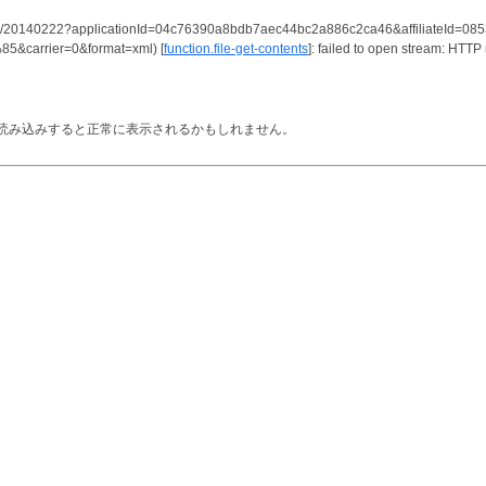
em/Search/20140222?applicationId=04c76390a8bdb7aec44bc2a886c2ca46&affiliateI
rrier=0&format=xml) [
function.file-get-contents
]: failed to open stream: HTTP
読み込みすると正常に表示されるかもしれません。