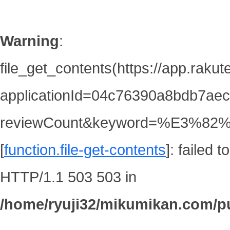
Warning
:
file_get_contents(https://app.raku
applicationId=04c76390a8bdb7ae
reviewCount&keyword=%E3%
[
function.file-get-contents
]: failed 
HTTP/1.1 503 503 in
/home/ryuji32/mikumikan.com/pu